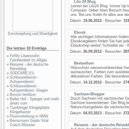
Lilu 24 Blog
Lernen bei Lilu24 Blog. Immer Up t
Computer. Ueber ihren Besuch fre
uns. Bei uns findet ihr alles aus 
Datum:
19.06.2012
- Besucher:
31
Ebook
Erschoepfung und Muedigkeit
Alle wichtigen Informationen finde
Ebookratgebern finden Sie fuer je
Ebookshop weiter! Schneller.ws - W
Die letzten 10 Einträge
Datum:
26.09.2012
- Besucher:
28
»
FeWo Löwenzahn
Familienbett im.Allgäu
Bestsellum
»
Reiserei - der deutsche
Holzschutz wasserverduennbar fue
Reiseblog
austauschen. Farben zum ausleben
»
SDDCARE.EU
dekorativen Farben. Der besondere 
»
Schlüsseldienst -
Aufsperrdienst
Datum:
14.12.2012
- Besucher:
27
»
Schlüsseldienst -
Aufsperrdienst -Siegen
Sachsen-Blogger
»
Biovon fertilizer
Durch Sachsen mit sächsischer Ge
»
Beller Hof - Spargel und mehr
Sachsen kennenlernen. Der Blog b
direkt vom
Naturschutzgebiete die sächsische
»
Tuerklingel Klingelplatte
Klingeltaster
Datum:
04.03.2013
- Besucher:
27
»
Flyerverteilung in NRW
»
Bernsmann Guido Vital
Coach Münster
Reiserei - der deutsche Reiseb