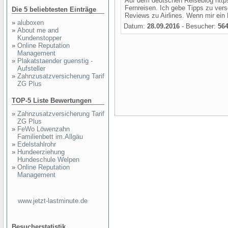
Auf dem deutschen Reiseblog https
Fernreisen. Ich gebe Tipps zu vers
Die 5 beliebtesten Einträge
Reviews zu Airlines. Wenn mir ein 
»
aluboxen
Datum:
28.09.2016
- Besucher:
56
»
About me and
Kundenstopper
»
Online Reputation
Management
»
Plakatstaender guenstig -
Aufsteller
»
Zahnzusatzversicherung Tarif
ZG Plus
TOP-5 Liste Bewertungen
»
Zahnzusatzversicherung Tarif
ZG Plus
»
FeWo Löwenzahn
Familienbett im.Allgäu
»
Edelstahlrohr
»
Hundeerziehung
Hundeschule Welpen
»
Online Reputation
Management
www.jetzt-lastminute.de
Besucherstatistik