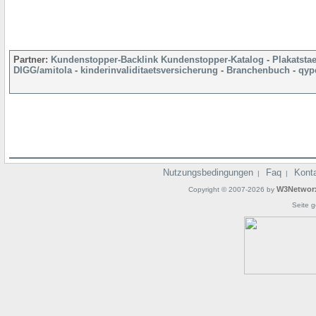
Partner:
Kundenstopper-Backlink
Kundenstopper-Katalog
-
Plakatsta
DIGG/amitola
-
kinderinvaliditaetsversicherung
-
Branchenbuch
-
qyp
Nutzungsbedingungen
Faq
Kont
|
|
W3Networ
Copyright © 2007-2026 by
Seite g