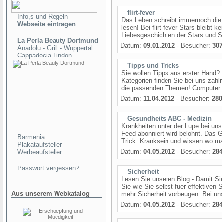
flirt-fever
Info,s und Regeln
Das Leben schreibt immernoch die s
Webseite eintragen
lesen! Bei flirt-fever Stars bleibt
Liebesgeschichten der Stars und St
La Perla Beauty Dortmund
Datum:
09.01.2012
- Besucher:
30
Anadolu - Grill - Wuppertal
Cappadocia-Linden
Tipps und Tricks
Sie wollen Tipps aus erster Hand? 
Kategorien finden Sie bei uns zahl
die passenden Themen! Computer s
Datum:
11.04.2012
- Besucher:
280
Gesundheits ABC - Medizin
Krankheiten unter der Lupe bei un
Feed abonniert wird belohnt. Das 
Barmenia
Trick. Kranksein und wissen wo man
Plakataufsteller
Datum:
04.05.2012
- Besucher:
28
Werbeaufsteller
Passwort vergessen?
Sicherheit
Lesen Sie unseren Blog - Damit Si
Sie wie Sie selbst fuer effektiven
Aus unserem Webkatalog
mehr Sicherheit vorbeugen. Bei uns
Datum:
04.05.2012
- Besucher:
28