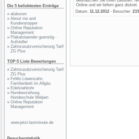
uebrraschen Sie Ihren Liebsten. N
Online und wir liefern ganz diskret.
Die 5 beliebtesten Einträge
Datum:
11.12.2012
- Besucher:
233
»
aluboxen
»
About me and
Kundenstopper
»
Online Reputation
Management
»
Plakatstaender guenstig -
Aufsteller
»
Zahnzusatzversicherung Tarif
ZG Plus
TOP-5 Liste Bewertungen
»
Zahnzusatzversicherung Tarif
ZG Plus
»
FeWo Löwenzahn
Familienbett im.Allgäu
»
Edelstahlrohr
»
Hundeerziehung
Hundeschule Welpen
»
Online Reputation
Management
www.jetzt-lastminute.de
Besucherstatistik