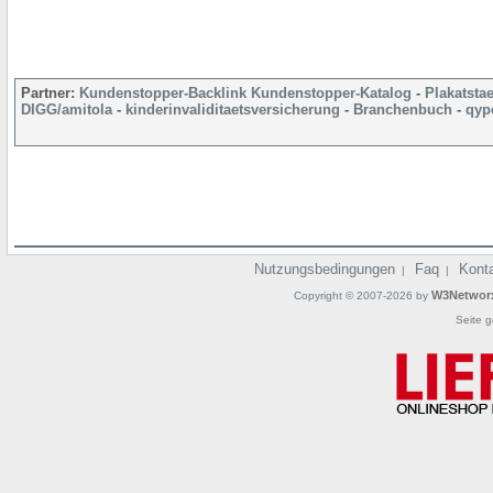
Partner:
Kundenstopper-Backlink
Kundenstopper-Katalog
-
Plakatsta
DIGG/amitola
-
kinderinvaliditaetsversicherung
-
Branchenbuch
-
qyp
Nutzungsbedingungen
Faq
Kont
|
|
W3Networ
Copyright © 2007-2026 by
Seite g