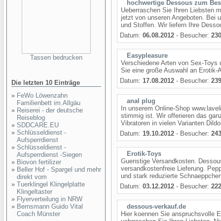
hochwertige Dessous zum Bes
Ueberraschen Sie Ihren Liebsten 
jetzt von unseren Angeboten. Bei 
und Stoffen. Wir liefern Ihre Desso
Datum:
06.08.2012
- Besucher:
23
Easypleasure
Tassen bedrucken
Verschiedene Arten von Sex-Toys 
Sie eine große Auswahl an Erotik-A
Datum:
17.08.2012
- Besucher:
23
Die letzten 10 Einträge
»
FeWo Löwenzahn
anal plug
Familienbett im.Allgäu
In unserem Online-Shop www.laveli
»
Reiserei - der deutsche
stimmig ist. Wir offerieren das ga
Reiseblog
Vibratoren in vielen Varianten Dildo
»
SDDCARE.EU
»
Schlüsseldienst -
Datum:
19.10.2012
- Besucher:
24
Aufsperrdienst
»
Schlüsseldienst -
Erotik-Toys
Aufsperrdienst -Siegen
Guenstige Versandkosten. Dessou
»
Biovon fertilizer
versandkostenfreie Lieferung. Pep
»
Beller Hof - Spargel und mehr
und stark reduzierte Schnaeppchen.
direkt vom
»
Tuerklingel Klingelplatte
Datum:
03.12.2012
- Besucher:
22
Klingeltaster
»
Flyerverteilung in NRW
»
Bernsmann Guido Vital
dessous-verkauf.de
Coach Münster
Hier koennen Sie anspruchsvolle Ero