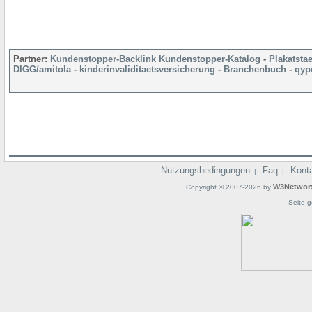
Partner:
Kundenstopper-Backlink
Kundenstopper-Katalog
-
Plakatsta
DIGG/amitola
-
kinderinvaliditaetsversicherung
-
Branchenbuch
-
qyp
Nutzungsbedingungen
Faq
Kont
|
|
W3Networ
Copyright © 2007-2026 by
Seite g