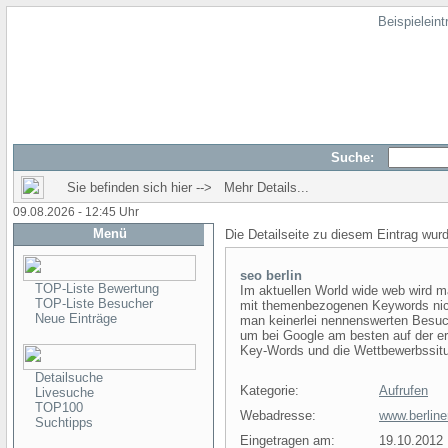
Beispielein
Suche:
Sie befinden sich hier --> Mehr Details...
09.08.2026 - 12:45 Uhr
Menü
Die Detailseite zu diesem Eintrag wur
seo berlin
TOP-Liste Bewertung
Im aktuellen World wide web wird
TOP-Liste Besucher
mit themenbezogenen Keywords nic
Neue Einträge
man keinerlei nennenswerten Besuch
um bei Google am besten auf der er
Key-Words und die Wettbewerbssitu
Detailsuche
Kategorie:
Aufrufen
Livesuche
TOP100
Webadresse:
www.berline
Suchtipps
Eingetragen am:
19.10.2012