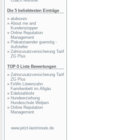
Coach Münster
Die 5 beliebtesten Einträge
»
aluboxen
»
About me and
Kundenstopper
»
Online Reputation
Management
»
Plakatstaender guenstig -
Aufsteller
»
Zahnzusatzversicherung Tarif
ZG Plus
TOP-5 Liste Bewertungen
»
Zahnzusatzversicherung Tarif
ZG Plus
»
FeWo Löwenzahn
Familienbett im.Allgäu
»
Edelstahlrohr
»
Hundeerziehung
Hundeschule Welpen
»
Online Reputation
Management
www.jetzt-lastminute.de