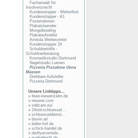
Fachanwalt für
Insolvenzrecht
Kundenstopper - Wetterfest
Kundenstopper - A1
Posterrahmen
Plakatstaender
Mongolbowling
Plakataufsteller
Amitola Werbecenter
Kundenstopper 24
Schuldnerhilfe -
Schuldnerberatung
Kosmetikstudio Dortmund
Nagelstudio Luenen
Pizzeria Pizzatime Unna
Massen
Drehbare Aufsteller
Pizzeria Dortmund
Unsere Linktipps...
»
fewo-loewenzahn.de
»
reiserei.com
»
sddcare.eu/
»
24std-schluessel...
»
schluesseldienst...
»
biovin.at/
»
beller-hof.de
»
schick-handel.de
»
derflyerverteile...
»
nugballesfit.de