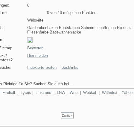
ngen:
0
 mit:
0 von 10 möglichen Punkten
Webseite
s:
Garderobenhaken Bootsfarben Schimmel entfernen Fliesenla
Fliesenfarbe Badewannenlacke
n:
intrag:
Bewerten
ekt?
Hier melden
rstoss?
Suche:
Indexierte Seiten
Backlinks
s Richtige für Sie? Suchen Sie auch bei...
|
Fireball
|
Lycos
|
Linkzone
|
LNW
|
Web
|
Webkat
|
W3Index
|
Yahoo
Zurück