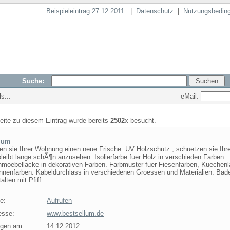
Beispieleintrag 27.12.2011
|
Datenschutz
|
Nutzungsbedin
Suche:
eMail:
s...
seite zu diesem Eintrag wurde bereits
2502
x besucht.
llum
en sie Ihrer Wohnung einen neue Frische. UV Holzschutz , schuetzen sie Ihr
leibt lange schÃ¶n anzusehen. Isolierfarbe fuer Holz in verschieden Farben.
moebellacke in dekorativen Farben. Farbmuster fuer Fiesenfarben, Kuechen
nenfarben. Kabeldurchlass in verschiedenen Groessen und Materialien. Ba
alten mit Pfiff.
e:
Aufrufen
esse:
www.bestsellum.de
agen am:
14.12.2012