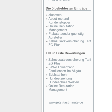
Coach Münster
Die 5 beliebtesten Einträge
»
aluboxen
»
About me and
Kundenstopper
»
Online Reputation
Management
»
Plakatstaender guenstig -
Aufsteller
»
Zahnzusatzversicherung Tarif
ZG Plus
TOP-5 Liste Bewertungen
»
Zahnzusatzversicherung Tarif
ZG Plus
»
FeWo Löwenzahn
Familienbett im.Allgäu
»
Edelstahlrohr
»
Hundeerziehung
Hundeschule Welpen
»
Online Reputation
Management
www.jetzt-lastminute.de