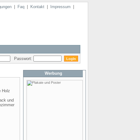
gungen
|
Faq
|
Kontakt
|
Impressum
|
Passwort:
Werbung
e Holz
lack und
dezimmer