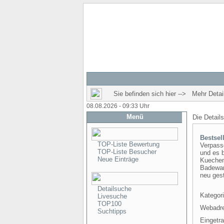
Sie befinden sich hier --> Mehr Detail
08.08.2026 - 09:33 Uhr
Menü
Die Detail
Bestse
TOP-Liste Bewertung
Verpass
TOP-Liste Besucher
und es b
Neue Einträge
Kuechen
Badewan
neu gest
Detailsuche
Kategori
Livesuche
TOP100
Webadr
Suchtipps
Eingetr