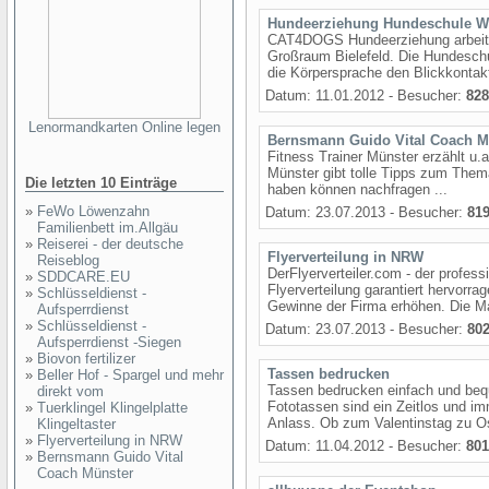
Hundeerziehung Hundeschule W
CAT4DOGS Hundeerziehung arbeite
Großraum Bielefeld. Die Hundesc
die Körpersprache den Blickkontak
Datum: 11.01.2012 - Besucher:
828
Lenormandkarten Online legen
Bernsmann Guido Vital Coach M
Fitness Trainer Münster erzählt u.
Münster gibt tolle Tipps zum Them
Die letzten 10 Einträge
haben können nachfragen ...
»
FeWo Löwenzahn
Datum: 23.07.2013 - Besucher:
81
Familienbett im.Allgäu
»
Reiserei - der deutsche
Flyerverteilung in NRW
Reiseblog
DerFlyerverteiler.com - der profess
»
SDDCARE.EU
Flyerverteilung garantiert hervorra
»
Schlüsseldienst -
Gewinne der Firma erhöhen. Die Ma
Aufsperrdienst
»
Schlüsseldienst -
Datum: 23.07.2013 - Besucher:
80
Aufsperrdienst -Siegen
»
Biovon fertilizer
Tassen bedrucken
»
Beller Hof - Spargel und mehr
Tassen bedrucken einfach und beq
direkt vom
Fototassen sind ein Zeitlos und im
»
Tuerklingel Klingelplatte
Anlass. Ob zum Valentinstag zu Os
Klingeltaster
»
Flyerverteilung in NRW
Datum: 11.04.2012 - Besucher:
801
»
Bernsmann Guido Vital
Coach Münster