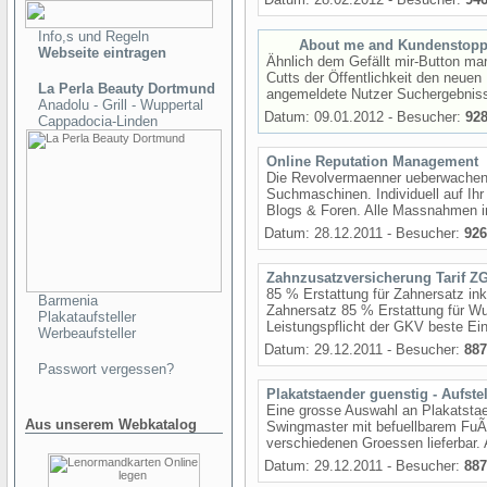
Info,s und Regeln
About me and Kundenstopp
Webseite eintragen
Ähnlich dem Gefällt mir-Button mar
Cutts der Öffentlichkeit den neue
La Perla Beauty Dortmund
angemeldete Nutzer Suchergebniss
Anadolu - Grill - Wuppertal
Datum: 09.01.2012 - Besucher:
92
Cappadocia-Linden
Online Reputation Management
Die Revolvermaenner ueberwachen 
Suchmaschinen. Individuell auf Ihr
Blogs & Foren. Alle Massnahmen i
Datum: 28.12.2011 - Besucher:
926
Zahnzusatzversicherung Tarif Z
85 % Erstattung für Zahnersatz in
Barmenia
Zahnersatz 85 % Erstattung für Wu
Plakataufsteller
Leistungspflicht der GKV beste Ei
Werbeaufsteller
Datum: 29.12.2011 - Besucher:
887
Passwort vergessen?
Plakatstaender guenstig - Aufstel
Eine grosse Auswahl an Plakatstae
Aus unserem Webkatalog
Swingmaster mit befuellbarem FuÃŸ 
verschiedenen Groessen lieferbar. A
Datum: 29.12.2011 - Besucher:
887