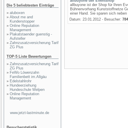
allbuyone der Eventshop
allbuyone ist der Shop für Ihren 
Die 5 beliebtesten Einträge
Bühnenvorhang Kunststoffnetze Gu
»
aluboxen
einer Hand. Sie sparen sich neben 
»
About me and
Datum: 23.01.2012 - Besucher:
78
Kundenstopper
»
Online Reputation
Management
»
Plakatstaender guenstig -
Aufsteller
»
Zahnzusatzversicherung Tarif
ZG Plus
TOP-5 Liste Bewertungen
»
Zahnzusatzversicherung Tarif
ZG Plus
»
FeWo Löwenzahn
Familienbett im.Allgäu
»
Edelstahlrohr
»
Hundeerziehung
Hundeschule Welpen
»
Online Reputation
Management
www.jetzt-lastminute.de
Besucherstatistik