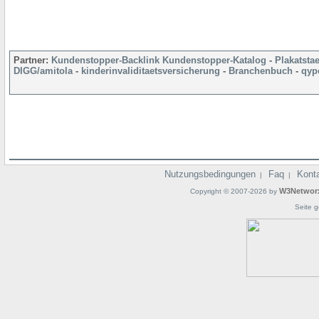
Partner:
Kundenstopper-Backlink
Kundenstopper-Katalog
-
Plakatsta
DIGG/amitola
-
kinderinvaliditaetsversicherung
-
Branchenbuch
-
qyp
Nutzungsbedingungen
Faq
Kont
|
|
W3Networ
Copyright © 2007-2026 by
Seite g